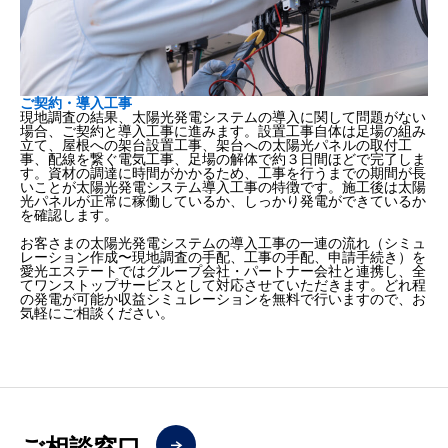
ご契約・導入工事
現地調査の結果、太陽光発電システムの導入に関して問題がない
場合、ご契約と導入工事に進みます。設置工事自体は足場の組み
立て、屋根への架台設置工事、架台への太陽光パネルの取付工
事、配線を繋ぐ電気工事、足場の解体で約３日間ほどで完了しま
す。資材の調達に時間がかかるため、工事を行うまでの期間が長
いことが太陽光発電システム導入工事の特徴です。施工後は太陽
光パネルが正常に稼働しているか、しっかり発電ができているか
を確認します。
お客さまの太陽光発電システムの導入工事の一連の流れ（シミュ
レーション作成〜現地調査の手配、工事の手配、申請手続き）を
愛光エステートではグループ会社・パートナー会社と連携し、全
てワンストップサービスとして対応させていただきます。どれ程
の発電が可能か収益シミュレーションを無料で行いますので、お
気軽にご相談ください。
ご相談窓口